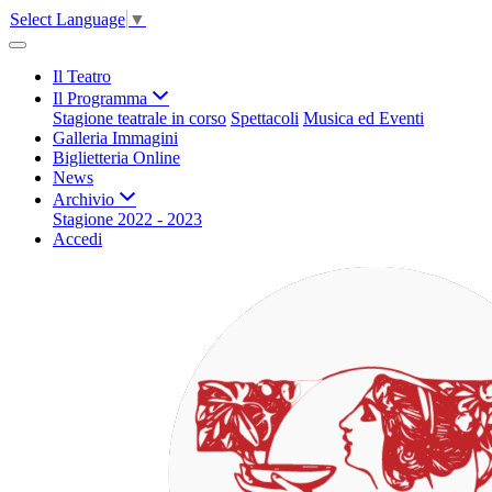
Select Language
▼
Il Teatro
Il Programma
Stagione teatrale in corso
Spettacoli
Musica ed Eventi
Galleria Immagini
Biglietteria Online
News
Archivio
Stagione 2022 - 2023
Accedi