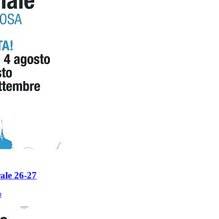
ale 26-27
o